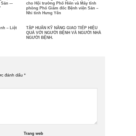
n Sản -–
cho Hội trường Phố Hiến và Máy tính
7
phòng Phó Giám đốc Bệnh viện Sản –
Nhi tỉnh Hưng Yên
nh – Liệt
TẬP HUẤN KỸ NĂNG GIAO TIẾP HIỆU
QUẢ VỚI NGƯỜI BỆNH VÀ NGƯỜI NHÀ
NGƯỜI BỆNH.
ược đánh dấu
*
Trang web