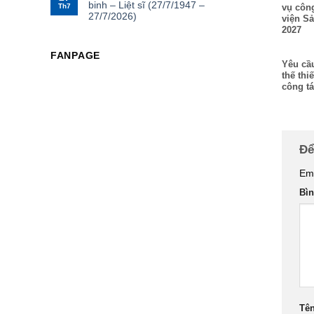
binh – Liệt sĩ (27/7/1947 –
Th7
vụ công
27/7/2026)
viện S
2027
FANPAGE
Yêu cầu
thế thi
công t
Để
Ema
Bì
Tê