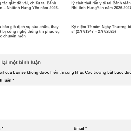
 tác giặt đồ vải, chiếu tại Bệnh
lý chất thải rắn y tế tại Bệnh việ
ản – Nhitỉnh Hưng Yên năm 2026-
Nhi tỉnh HưngYên năm 2026-202
 báo giá dịch vụ sửa chữa, thay
Kỷ niệm 79 năm Ngày Thương bi
ết bị công nghệ thông tin phục vụ
sĩ (27/7/1947 – 27/7/2026)
ác chuyên môn
 lại một bình luận
il của bạn sẽ không được hiển thị công khai.
Các trường bắt buộc đ
nh luận
*
n
*
Email
*