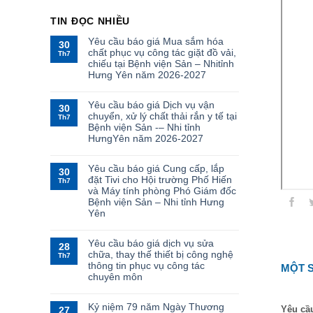
TIN ĐỌC NHIỀU
Yêu cầu báo giá Mua sắm hóa
30
chất phục vụ công tác giặt đồ vải,
Th7
chiếu tại Bệnh viện Sản – Nhitỉnh
Hưng Yên năm 2026-2027
Yêu cầu báo giá Dịch vụ vận
30
chuyển, xử lý chất thải rắn y tế tại
Th7
Bệnh viện Sản -– Nhi tỉnh
HưngYên năm 2026-2027
Yêu cầu báo giá Cung cấp, lắp
30
đặt Tivi cho Hội trường Phố Hiến
Th7
và Máy tính phòng Phó Giám đốc
Bệnh viện Sản – Nhi tỉnh Hưng
Yên
Yêu cầu báo giá dịch vụ sửa
28
chữa, thay thế thiết bị công nghệ
Th7
thông tin phục vụ công tác
MỘT S
chuyên môn
Kỷ niệm 79 năm Ngày Thương
Yêu cầ
27