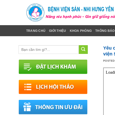
Skip
to
content
TRANG CHỦ
GIỚI THIỆU
KHOA PHÒNG
THÔNG BÁO
Yêu c
viện 
POSTED