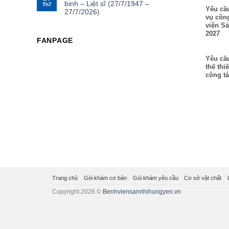
binh – Liệt sĩ (27/7/1947 –
Th7
Yêu cầ
27/7/2026)
vụ công
viện S
2027
FANPAGE
Yêu cầu
thế thi
công t
Trang chủ
Gói khám cơ bản
Gói khám yêu cầu
Cơ sở vật chất
Copyright 2026 ©
Benhviensannhihungyen.vn