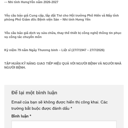
-– Nhi tỉnh HưngYên năm 2026-2027
Yêu cầu báo giá Cung cấp, lắp đặt Tivi cho Hội trường Phố Hiến và Máy tính
phòng Phó Giám đốc Bệnh viện Sản – Nhi tỉnh Hưng Yên
Yêu cầu báo giá dịch vụ sửa chữa, thay thế thiết bị công nghệ thông tin phục
vụ công tác chuyên môn
Kỷ niệm 79 năm Ngày Thương binh – Liệt sĩ (27/7/1947 – 27/7/2026)
TẬP HUẤN KỸ NĂNG GIAO TIẾP HIỆU QUẢ VỚI NGƯỜI BỆNH VÀ NGƯỜI NHÀ
NGƯỜI BỆNH.
Để lại một bình luận
Email của bạn sẽ không được hiển thị công khai.
Các
trường bắt buộc được đánh dấu
*
Bình luận
*