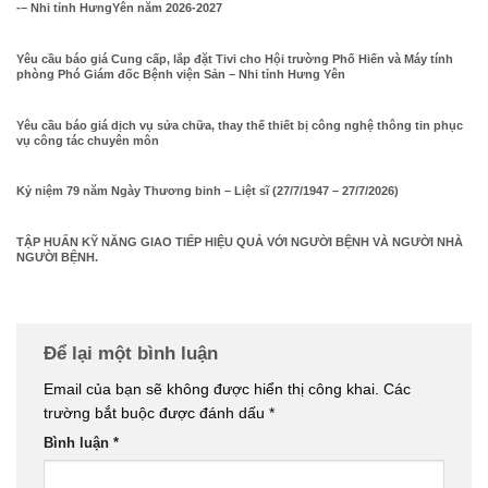
-– Nhi tỉnh HưngYên năm 2026-2027
Yêu cầu báo giá Cung cấp, lắp đặt Tivi cho Hội trường Phố Hiến và Máy tính
phòng Phó Giám đốc Bệnh viện Sản – Nhi tỉnh Hưng Yên
Yêu cầu báo giá dịch vụ sửa chữa, thay thế thiết bị công nghệ thông tin phục
vụ công tác chuyên môn
Kỷ niệm 79 năm Ngày Thương binh – Liệt sĩ (27/7/1947 – 27/7/2026)
TẬP HUẤN KỸ NĂNG GIAO TIẾP HIỆU QUẢ VỚI NGƯỜI BỆNH VÀ NGƯỜI NHÀ
NGƯỜI BỆNH.
Để lại một bình luận
Email của bạn sẽ không được hiển thị công khai.
Các
trường bắt buộc được đánh dấu
*
Bình luận
*