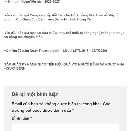
-– Nhi tỉnh HưngYên năm 2026-2027
Yêu cầu báo giá Cung cấp, lắp đặt Tivi cho Hội trường Phố Hiến và Máy tính
phòng Phó Giám đốc Bệnh viện Sản – Nhi tỉnh Hưng Yên
Yêu cầu báo giá dịch vụ sửa chữa, thay thế thiết bị công nghệ thông tin phục
vụ công tác chuyên môn
Kỷ niệm 79 năm Ngày Thương binh – Liệt sĩ (27/7/1947 – 27/7/2026)
TẬP HUẤN KỸ NĂNG GIAO TIẾP HIỆU QUẢ VỚI NGƯỜI BỆNH VÀ NGƯỜI NHÀ
NGƯỜI BỆNH.
Để lại một bình luận
Email của bạn sẽ không được hiển thị công khai.
Các
trường bắt buộc được đánh dấu
*
Bình luận
*