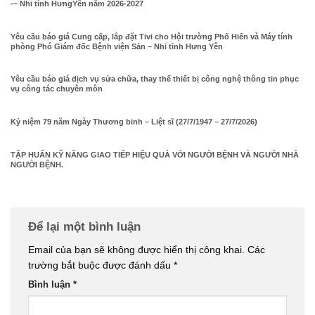
-– Nhi tỉnh HưngYên năm 2026-2027
Yêu cầu báo giá Cung cấp, lắp đặt Tivi cho Hội trường Phố Hiến và Máy tính
phòng Phó Giám đốc Bệnh viện Sản – Nhi tỉnh Hưng Yên
Yêu cầu báo giá dịch vụ sửa chữa, thay thế thiết bị công nghệ thông tin phục
vụ công tác chuyên môn
Kỷ niệm 79 năm Ngày Thương binh – Liệt sĩ (27/7/1947 – 27/7/2026)
TẬP HUẤN KỸ NĂNG GIAO TIẾP HIỆU QUẢ VỚI NGƯỜI BỆNH VÀ NGƯỜI NHÀ
NGƯỜI BỆNH.
Để lại một bình luận
Email của bạn sẽ không được hiển thị công khai.
Các
trường bắt buộc được đánh dấu
*
Bình luận
*