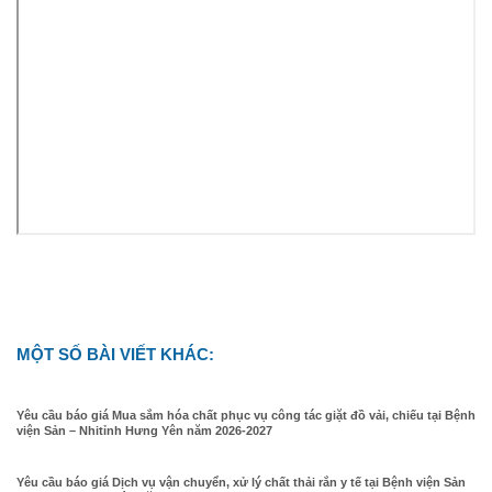
MỘT SỐ BÀI VIẾT KHÁC:
Yêu cầu báo giá Mua sắm hóa chất phục vụ công tác giặt đồ vải, chiếu tại Bệnh
viện Sản – Nhitỉnh Hưng Yên năm 2026-2027
Yêu cầu báo giá Dịch vụ vận chuyển, xử lý chất thải rắn y tế tại Bệnh viện Sản