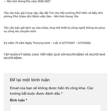
-– Nhi tỉnh HưngYên năm 2026-2027
Yêu cầu báo giá Cung cấp, lắp đặt Tivi cho Hội trường Phố Hiến và Máy tính
phòng Phó Giám đốc Bệnh viện Sản – Nhi tỉnh Hưng Yên
Yêu cầu báo giá dịch vụ sửa chữa, thay thế thiết bị công nghệ thông tin phục
vụ công tác chuyên môn
Kỷ niệm 79 năm Ngày Thương binh – Liệt sĩ (27/7/1947 – 27/7/2026)
TẬP HUẤN KỸ NĂNG GIAO TIẾP HIỆU QUẢ VỚI NGƯỜI BỆNH VÀ NGƯỜI NHÀ
NGƯỜI BỆNH.
Để lại một bình luận
Email của bạn sẽ không được hiển thị công khai.
Các
trường bắt buộc được đánh dấu
*
Bình luận
*