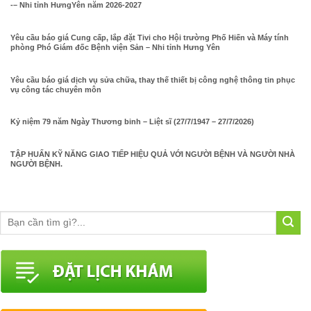
-– Nhi tỉnh HưngYên năm 2026-2027
Yêu cầu báo giá Cung cấp, lắp đặt Tivi cho Hội trường Phố Hiến và Máy tính
phòng Phó Giám đốc Bệnh viện Sản – Nhi tỉnh Hưng Yên
Yêu cầu báo giá dịch vụ sửa chữa, thay thế thiết bị công nghệ thông tin phục
vụ công tác chuyên môn
Kỷ niệm 79 năm Ngày Thương binh – Liệt sĩ (27/7/1947 – 27/7/2026)
TẬP HUẤN KỸ NĂNG GIAO TIẾP HIỆU QUẢ VỚI NGƯỜI BỆNH VÀ NGƯỜI NHÀ
NGƯỜI BỆNH.