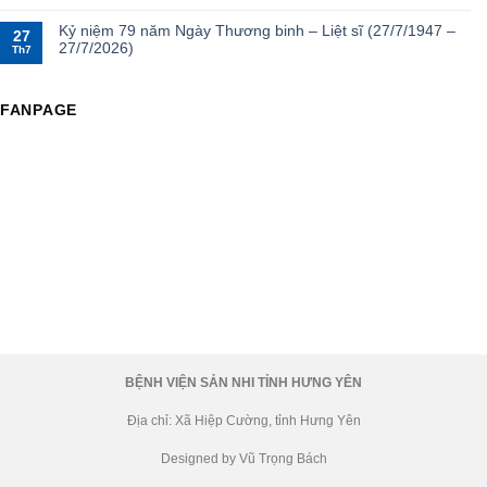
Kỷ niệm 79 năm Ngày Thương binh – Liệt sĩ (27/7/1947 –
27
27/7/2026)
Th7
FANPAGE
BỆNH VIỆN SẢN NHI TỈNH HƯNG YÊN
Địa chỉ: Xã Hiệp Cường, tỉnh Hưng Yên
Designed by Vũ Trọng Bách