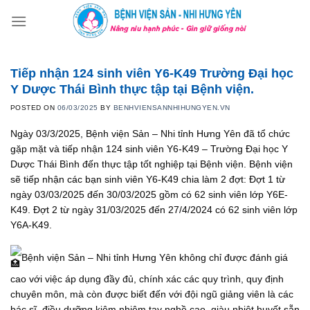
Skip
to
content
Tiếp nhận 124 sinh viên Y6-K49 Trường Đại học
Y Dược Thái Bình thực tập tại Bệnh viện.
POSTED ON
06/03/2025
BY
BENHVIENSANNHIHUNGYEN.VN
Ngày 03/3/2025, Bệnh viện Sản – Nhi tỉnh Hưng Yên đã tổ chức
gặp mặt và tiếp nhận 124 sinh viên Y6-K49 – Trường Đại học Y
Dược Thái Bình đến thực tập tốt nghiệp tại Bệnh viện. Bệnh viện
sẽ tiếp nhận các bạn sinh viên Y6-K49 chia làm 2 đợt: Đợt 1 từ
ngày 03/03/2025 đến 30/03/2025 gồm có 62 sinh viên lớp Y6E-
K49. Đợt 2 từ ngày 31/03/2025 đến 27/4/2024 có 62 sinh viên lớp
Y6A-K49.
Bệnh viện Sản – Nhi tỉnh Hưng Yên không chỉ được đánh giá
cao với việc áp dụng đầy đủ, chính xác các quy trình, quy định
chuyên môn, mà còn được biết đến với đội ngũ giảng viên là các
bác sĩ, điều dưỡng kiêm nhiệm tay nghề cao, giàu nhiệt huyết sẵn