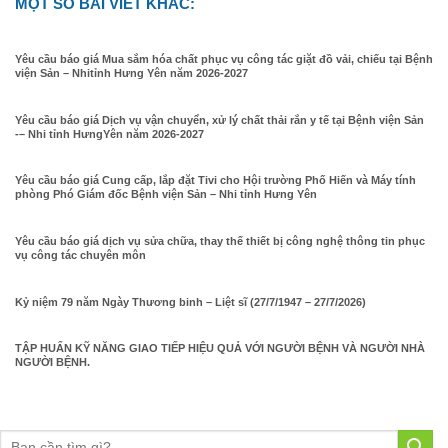
MỘT SỐ BÀI VIẾT KHÁC:
Yêu cầu báo giá Mua sắm hóa chất phục vụ công tác giặt đồ vải, chiếu tại Bệnh
viện Sản – Nhitỉnh Hưng Yên năm 2026-2027
Yêu cầu báo giá Dịch vụ vận chuyển, xử lý chất thải rắn y tế tại Bệnh viện Sản
-– Nhi tỉnh HưngYên năm 2026-2027
Yêu cầu báo giá Cung cấp, lắp đặt Tivi cho Hội trường Phố Hiến và Máy tính
phòng Phó Giám đốc Bệnh viện Sản – Nhi tỉnh Hưng Yên
Yêu cầu báo giá dịch vụ sửa chữa, thay thế thiết bị công nghệ thông tin phục
vụ công tác chuyên môn
Kỷ niệm 79 năm Ngày Thương binh – Liệt sĩ (27/7/1947 – 27/7/2026)
TẬP HUẤN KỸ NĂNG GIAO TIẾP HIỆU QUẢ VỚI NGƯỜI BỆNH VÀ NGƯỜI NHÀ
NGƯỜI BỆNH.