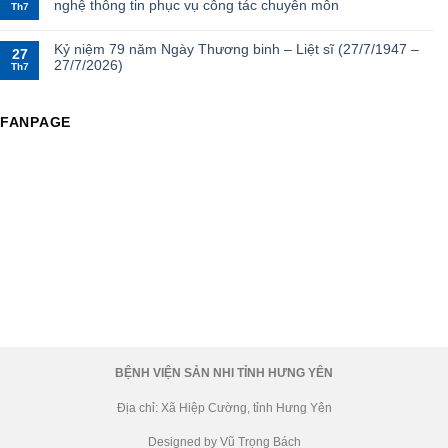
nghệ thông tin phục vụ công tác chuyên môn
Th7
Kỷ niệm 79 năm Ngày Thương binh – Liệt sĩ (27/7/1947 –
27
27/7/2026)
Th7
FANPAGE
BỆNH VIỆN SẢN NHI TỈNH HƯNG YÊN
Địa chỉ: Xã Hiệp Cường, tỉnh Hưng Yên
Designed by Vũ Trọng Bách