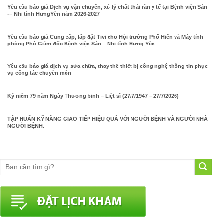
Yêu cầu báo giá Dịch vụ vận chuyển, xử lý chất thải rắn y tế tại Bệnh viện Sản
-– Nhi tỉnh HưngYên năm 2026-2027
Yêu cầu báo giá Cung cấp, lắp đặt Tivi cho Hội trường Phố Hiến và Máy tính
phòng Phó Giám đốc Bệnh viện Sản – Nhi tỉnh Hưng Yên
Yêu cầu báo giá dịch vụ sửa chữa, thay thế thiết bị công nghệ thông tin phục
vụ công tác chuyên môn
Kỷ niệm 79 năm Ngày Thương binh – Liệt sĩ (27/7/1947 – 27/7/2026)
TẬP HUẤN KỸ NĂNG GIAO TIẾP HIỆU QUẢ VỚI NGƯỜI BỆNH VÀ NGƯỜI NHÀ
NGƯỜI BỆNH.