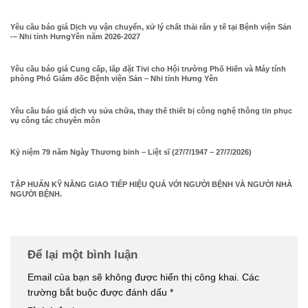
Yêu cầu báo giá Dịch vụ vận chuyển, xử lý chất thải rắn y tế tại Bệnh viện Sản
-– Nhi tỉnh HưngYên năm 2026-2027
Yêu cầu báo giá Cung cấp, lắp đặt Tivi cho Hội trường Phố Hiến và Máy tính
phòng Phó Giám đốc Bệnh viện Sản – Nhi tỉnh Hưng Yên
Yêu cầu báo giá dịch vụ sửa chữa, thay thế thiết bị công nghệ thông tin phục
vụ công tác chuyên môn
Kỷ niệm 79 năm Ngày Thương binh – Liệt sĩ (27/7/1947 – 27/7/2026)
TẬP HUẤN KỸ NĂNG GIAO TIẾP HIỆU QUẢ VỚI NGƯỜI BỆNH VÀ NGƯỜI NHÀ
NGƯỜI BỆNH.
Để lại một bình luận
Email của bạn sẽ không được hiển thị công khai.
Các
trường bắt buộc được đánh dấu
*