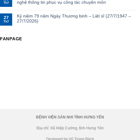
nghệ thông tin phục vụ công tác chuyên môn
Th7
Kỷ niệm 79 năm Ngày Thương binh – Liệt sĩ (27/7/1947 –
27
27/7/2026)
Th7
FANPAGE
BỆNH VIỆN SẢN NHI TỈNH HƯNG YÊN
Địa chỉ: Xã Hiệp Cường, tỉnh Hưng Yên
Designed by Vũ Trọng Bách