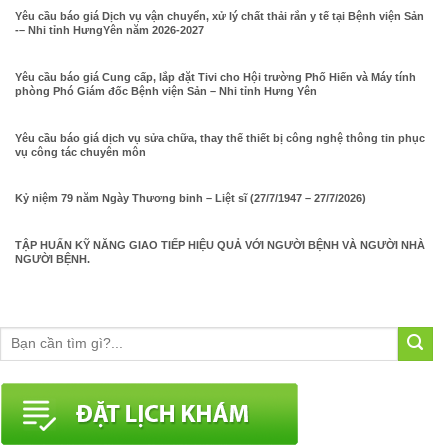
Yêu cầu báo giá Dịch vụ vận chuyển, xử lý chất thải rắn y tế tại Bệnh viện Sản
-– Nhi tỉnh HưngYên năm 2026-2027
Yêu cầu báo giá Cung cấp, lắp đặt Tivi cho Hội trường Phố Hiến và Máy tính
phòng Phó Giám đốc Bệnh viện Sản – Nhi tỉnh Hưng Yên
Yêu cầu báo giá dịch vụ sửa chữa, thay thế thiết bị công nghệ thông tin phục
vụ công tác chuyên môn
Kỷ niệm 79 năm Ngày Thương binh – Liệt sĩ (27/7/1947 – 27/7/2026)
TẬP HUẤN KỸ NĂNG GIAO TIẾP HIỆU QUẢ VỚI NGƯỜI BỆNH VÀ NGƯỜI NHÀ
NGƯỜI BỆNH.