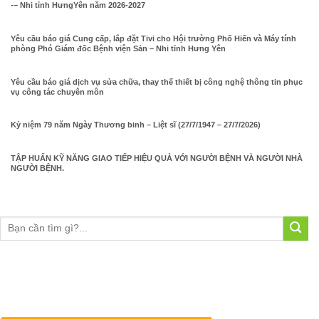
-– Nhi tỉnh HưngYên năm 2026-2027
Yêu cầu báo giá Cung cấp, lắp đặt Tivi cho Hội trường Phố Hiến và Máy tính
phòng Phó Giám đốc Bệnh viện Sản – Nhi tỉnh Hưng Yên
Yêu cầu báo giá dịch vụ sửa chữa, thay thế thiết bị công nghệ thông tin phục
vụ công tác chuyên môn
Kỷ niệm 79 năm Ngày Thương binh – Liệt sĩ (27/7/1947 – 27/7/2026)
TẬP HUẤN KỸ NĂNG GIAO TIẾP HIỆU QUẢ VỚI NGƯỜI BỆNH VÀ NGƯỜI NHÀ
NGƯỜI BỆNH.