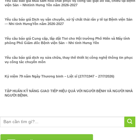
Yêu cầu báo giá Mua sắm hóa chất phục vụ công tác giặt đồ vải, chiếu tại Bệnh
viện Sản – Nhitỉnh Hưng Yên năm 2026-2027
Yêu cầu báo giá Dịch vụ vận chuyển, xử lý chất thải rắn y tế tại Bệnh viện Sản
-– Nhi tỉnh HưngYên năm 2026-2027
Yêu cầu báo giá Cung cấp, lắp đặt Tivi cho Hội trường Phố Hiến và Máy tính
phòng Phó Giám đốc Bệnh viện Sản – Nhi tỉnh Hưng Yên
Yêu cầu báo giá dịch vụ sửa chữa, thay thế thiết bị công nghệ thông tin phục
vụ công tác chuyên môn
Kỷ niệm 79 năm Ngày Thương binh – Liệt sĩ (27/7/1947 – 27/7/2026)
TẬP HUẤN KỸ NĂNG GIAO TIẾP HIỆU QUẢ VỚI NGƯỜI BỆNH VÀ NGƯỜI NHÀ
NGƯỜI BỆNH.