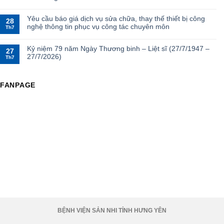
Yêu cầu báo giá dịch vụ sửa chữa, thay thế thiết bị công
28
nghệ thông tin phục vụ công tác chuyên môn
Th7
Kỷ niệm 79 năm Ngày Thương binh – Liệt sĩ (27/7/1947 –
27
27/7/2026)
Th7
FANPAGE
BỆNH VIỆN SẢN NHI TỈNH HƯNG YÊN