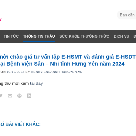
TIN TỨC
THÔNG TIN THẦU
SỨC KHỎE THƯỜNG THỨC
DỊCH VỤ
mời chào giá tư vấn lập E-HSMT và đánh giá E-HSDT
tại Bệnh viện Sản – Nhi tỉnh Hưng Yên năm 2024
 ON
19/12/2023
BY
BENHVIENSANNHIHUNGYEN.VN
ng thư mời xem
tại đây
Ố BÀI VIẾT KHÁC: