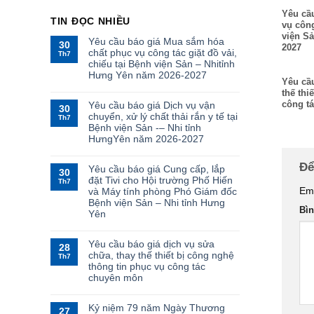
Yêu cầ
TIN ĐỌC NHIỀU
vụ công
viện S
Yêu cầu báo giá Mua sắm hóa
30
2027
chất phục vụ công tác giặt đồ vải,
Th7
chiếu tại Bệnh viện Sản – Nhitỉnh
Hưng Yên năm 2026-2027
Yêu cầu
thế thi
công t
Yêu cầu báo giá Dịch vụ vận
30
chuyển, xử lý chất thải rắn y tế tại
Th7
Bệnh viện Sản -– Nhi tỉnh
HưngYên năm 2026-2027
Để
Yêu cầu báo giá Cung cấp, lắp
30
đặt Tivi cho Hội trường Phố Hiến
Th7
Ema
và Máy tính phòng Phó Giám đốc
Bệnh viện Sản – Nhi tỉnh Hưng
Bì
Yên
Yêu cầu báo giá dịch vụ sửa
28
chữa, thay thế thiết bị công nghệ
Th7
thông tin phục vụ công tác
chuyên môn
Kỷ niệm 79 năm Ngày Thương
27