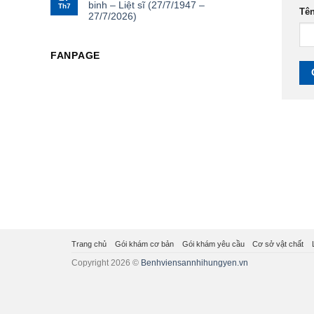
binh – Liệt sĩ (27/7/1947 –
Th7
Tê
27/7/2026)
FANPAGE
Trang chủ
Gói khám cơ bản
Gói khám yêu cầu
Cơ sở vật chất
Copyright 2026 ©
Benhviensannhihungyen.vn