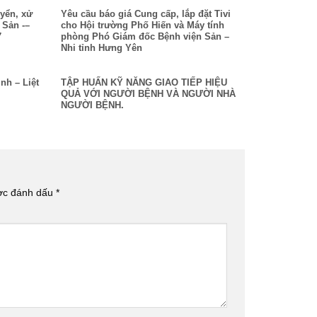
yển, xử
Yêu cầu báo giá Cung cấp, lắp đặt Tivi
n Sản -–
cho Hội trường Phố Hiến và Máy tính
7
phòng Phó Giám đốc Bệnh viện Sản –
Nhi tỉnh Hưng Yên
nh – Liệt
TẬP HUẤN KỸ NĂNG GIAO TIẾP HIỆU
QUẢ VỚI NGƯỜI BỆNH VÀ NGƯỜI NHÀ
NGƯỜI BỆNH.
ược đánh dấu
*