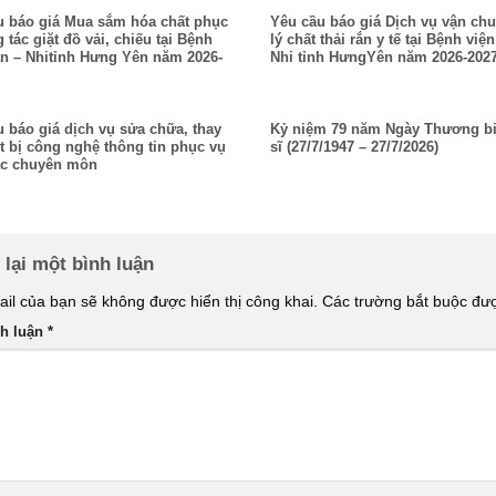
u báo giá Mua sắm hóa chất phục
Yêu cầu báo giá Dịch vụ vận chu
 tác giặt đồ vải, chiếu tại Bệnh
lý chất thải rắn y tế tại Bệnh việ
ản – Nhitỉnh Hưng Yên năm 2026-
Nhi tỉnh HưngYên năm 2026-202
 báo giá dịch vụ sửa chữa, thay
Kỷ niệm 79 năm Ngày Thương bi
ết bị công nghệ thông tin phục vụ
sĩ (27/7/1947 – 27/7/2026)
ác chuyên môn
 lại một bình luận
il của bạn sẽ không được hiển thị công khai.
Các trường bắt buộc đ
nh luận
*