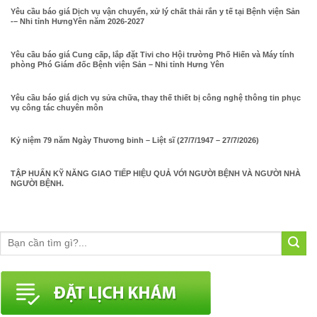
Yêu cầu báo giá Dịch vụ vận chuyển, xử lý chất thải rắn y tế tại Bệnh viện Sản
-– Nhi tỉnh HưngYên năm 2026-2027
Yêu cầu báo giá Cung cấp, lắp đặt Tivi cho Hội trường Phố Hiến và Máy tính
phòng Phó Giám đốc Bệnh viện Sản – Nhi tỉnh Hưng Yên
Yêu cầu báo giá dịch vụ sửa chữa, thay thế thiết bị công nghệ thông tin phục
vụ công tác chuyên môn
Kỷ niệm 79 năm Ngày Thương binh – Liệt sĩ (27/7/1947 – 27/7/2026)
TẬP HUẤN KỸ NĂNG GIAO TIẾP HIỆU QUẢ VỚI NGƯỜI BỆNH VÀ NGƯỜI NHÀ
NGƯỜI BỆNH.