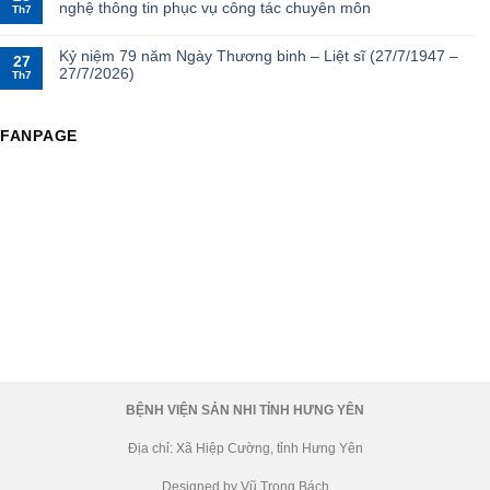
nghệ thông tin phục vụ công tác chuyên môn
Th7
Kỷ niệm 79 năm Ngày Thương binh – Liệt sĩ (27/7/1947 –
27
27/7/2026)
Th7
FANPAGE
BỆNH VIỆN SẢN NHI TỈNH HƯNG YÊN
Địa chỉ: Xã Hiệp Cường, tỉnh Hưng Yên
Designed by Vũ Trọng Bách