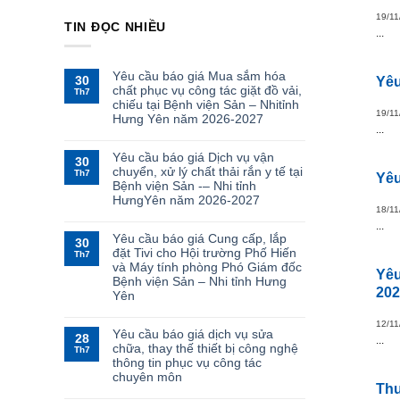
19/11
TIN ĐỌC NHIỀU
...
Yêu cầu báo giá Mua sắm hóa
30
Yêu
chất phục vụ công tác giặt đồ vải,
Th7
chiếu tại Bệnh viện Sản – Nhitỉnh
19/11
Hưng Yên năm 2026-2027
...
Yêu cầu báo giá Dịch vụ vận
30
chuyển, xử lý chất thải rắn y tế tại
Th7
Yêu
Bệnh viện Sản -– Nhi tỉnh
HưngYên năm 2026-2027
18/11
...
Yêu cầu báo giá Cung cấp, lắp
30
đặt Tivi cho Hội trường Phố Hiến
Th7
và Máy tính phòng Phó Giám đốc
Yêu
Bệnh viện Sản – Nhi tỉnh Hưng
202
Yên
12/11
Yêu cầu báo giá dịch vụ sửa
28
...
chữa, thay thế thiết bị công nghệ
Th7
thông tin phục vụ công tác
chuyên môn
Thư