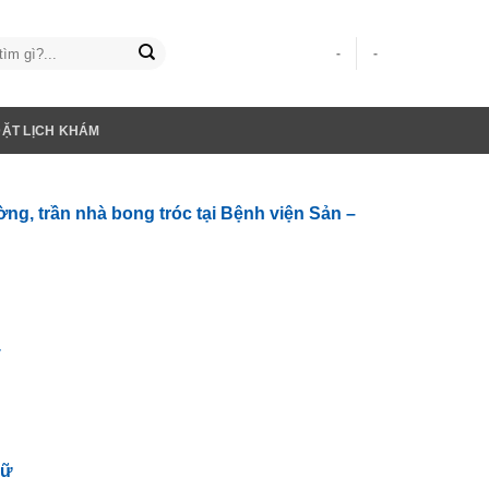
-
-
ĐẶT LỊCH KHÁM
ng, trần nhà bong tróc tại Bệnh viện Sản –
y
rữ