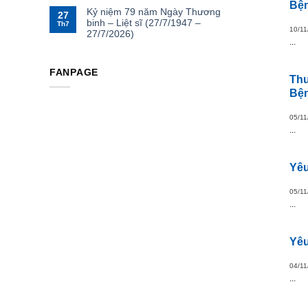
Bện
Kỷ niệm 79 năm Ngày Thương
27
binh – Liệt sĩ (27/7/1947 –
Th7
10/11
27/7/2026)
...
FANPAGE
Thư
Bện
05/11
...
Yêu
05/11
...
Yêu
04/11
...