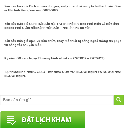
Yêu cầu báo giá Dịch vụ vận chuyển, xử lý chất thải rắn y tế tại Bệnh viện Sản
-– Nhi tỉnh HưngYên năm 2026-2027
Yêu cầu báo giá Cung cấp, lắp đặt Tivi cho Hội trường Phố Hiến và Máy tính
phòng Phó Giám đốc Bệnh viện Sản – Nhi tỉnh Hưng Yên
Yêu cầu báo giá dịch vụ sửa chữa, thay thế thiết bị công nghệ thông tin phục
vụ công tác chuyên môn
Kỷ niệm 79 năm Ngày Thương binh – Liệt sĩ (27/7/1947 – 27/7/2026)
TẬP HUẤN KỸ NĂNG GIAO TIẾP HIỆU QUẢ VỚI NGƯỜI BỆNH VÀ NGƯỜI NHÀ
NGƯỜI BỆNH.