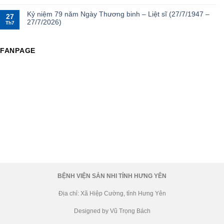
Kỷ niệm 79 năm Ngày Thương binh – Liệt sĩ (27/7/1947 –
27
27/7/2026)
Th7
FANPAGE
BỆNH VIỆN SẢN NHI TỈNH HƯNG YÊN
Địa chỉ: Xã Hiệp Cường, tỉnh Hưng Yên
Designed by Vũ Trọng Bách