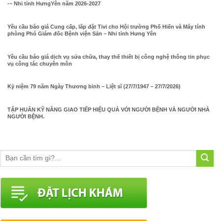
-– Nhi tỉnh HưngYên năm 2026-2027
Yêu cầu báo giá Cung cấp, lắp đặt Tivi cho Hội trường Phố Hiến và Máy tính
phòng Phó Giám đốc Bệnh viện Sản – Nhi tỉnh Hưng Yên
Yêu cầu báo giá dịch vụ sửa chữa, thay thế thiết bị công nghệ thông tin phục
vụ công tác chuyên môn
Kỷ niệm 79 năm Ngày Thương binh – Liệt sĩ (27/7/1947 – 27/7/2026)
TẬP HUẤN KỸ NĂNG GIAO TIẾP HIỆU QUẢ VỚI NGƯỜI BỆNH VÀ NGƯỜI NHÀ
NGƯỜI BỆNH.