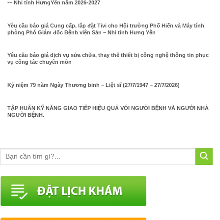
-– Nhi tỉnh HưngYên năm 2026-2027
Yêu cầu báo giá Cung cấp, lắp đặt Tivi cho Hội trường Phố Hiến và Máy tính
phòng Phó Giám đốc Bệnh viện Sản – Nhi tỉnh Hưng Yên
Yêu cầu báo giá dịch vụ sửa chữa, thay thế thiết bị công nghệ thông tin phục
vụ công tác chuyên môn
Kỷ niệm 79 năm Ngày Thương binh – Liệt sĩ (27/7/1947 – 27/7/2026)
TẬP HUẤN KỸ NĂNG GIAO TIẾP HIỆU QUẢ VỚI NGƯỜI BỆNH VÀ NGƯỜI NHÀ
NGƯỜI BỆNH.