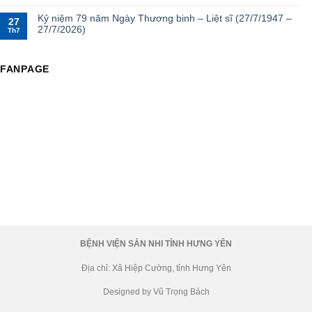
Kỷ niệm 79 năm Ngày Thương binh – Liệt sĩ (27/7/1947 –
27
27/7/2026)
Th7
FANPAGE
BỆNH VIỆN SẢN NHI TỈNH HƯNG YÊN
Địa chỉ: Xã Hiệp Cường, tỉnh Hưng Yên
Designed by Vũ Trọng Bách