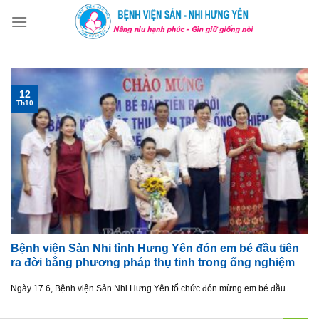
Skip
to
content
12
Th10
Bệnh viện Sản Nhi tỉnh Hưng Yên đón em bé đầu tiên
ra đời bằng phương pháp thụ tinh trong ống nghiệm
Ngày 17.6, Bệnh viện Sản Nhi Hưng Yên tổ chức đón mừng em bé đầu ...