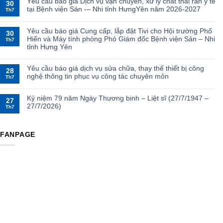
Yêu cầu báo giá Dịch vụ vận chuyển, xử lý chất thải rắn y tế
30
tại Bệnh viện Sản -– Nhi tỉnh HưngYên năm 2026-2027
Th7
Yêu cầu báo giá Cung cấp, lắp đặt Tivi cho Hội trường Phố
30
Hiến và Máy tính phòng Phó Giám đốc Bệnh viện Sản – Nhi
Th7
tỉnh Hưng Yên
Yêu cầu báo giá dịch vụ sửa chữa, thay thế thiết bị công
28
nghệ thông tin phục vụ công tác chuyên môn
Th7
Kỷ niệm 79 năm Ngày Thương binh – Liệt sĩ (27/7/1947 –
27
27/7/2026)
Th7
FANPAGE