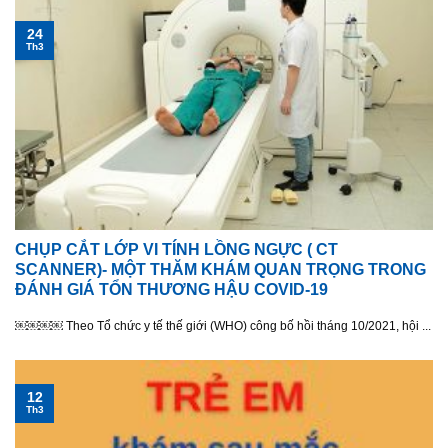
24
Th3
CHỤP CẮT LỚP VI TÍNH LỒNG NGỰC ( CT
SCANNER)- MỘT THĂM KHÁM QUAN TRỌNG TRONG
ĐÁNH GIÁ TỔN THƯƠNG HẬU COVID-19
￼￼￼￼ Theo Tổ chức y tế thế giới (WHO) công bố hồi tháng 10/2021, hội ...
12
Th3