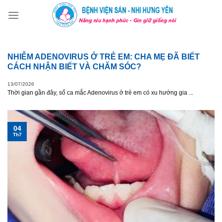
Skip
to
content
NHIỄM ADENOVIRUS Ở TRẺ EM: CHA MẸ ĐÃ BIẾT
CÁCH NHẬN BIẾT VÀ CHĂM SÓC?
13/07/2026
Thời gian gần đây, số ca mắc Adenovirus ở trẻ em có xu hướng gia ...
04
Th7