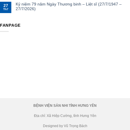
Kỷ niệm 79 năm Ngày Thương binh – Liệt sĩ (27/7/1947 –
27
27/7/2026)
Th7
FANPAGE
BỆNH VIỆN SẢN NHI TỈNH HƯNG YÊN
Địa chỉ: Xã Hiệp Cường, tỉnh Hưng Yên
Designed by Vũ Trọng Bách